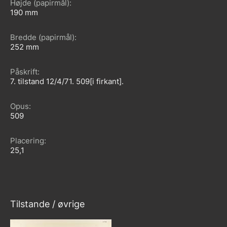
Højde (papirmål)
190
Bredde (papirmål)
252
Påskrift
7. tilstand 12/4/71. 509[i firkant].
Opus
509
Placering
25,1
Tilstande / øvrige