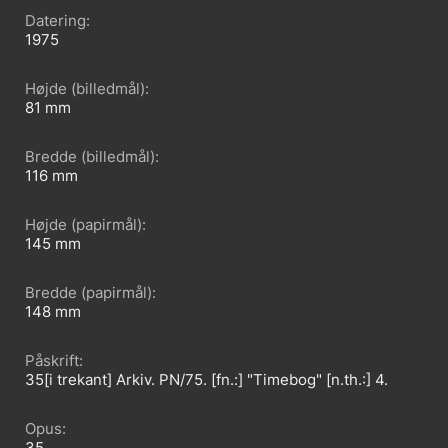
Datering
1975
Højde (billedmål)
81
Bredde (billedmål)
116
Højde (papirmål)
145
Bredde (papirmål)
148
Påskrift
35[i trekant] Arkiv. PN/75. [fn.:] "Timebog" [n.th.:] 4.
Opus
35