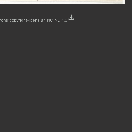
mons’ copyright-licens
BY-NC-ND 4.0