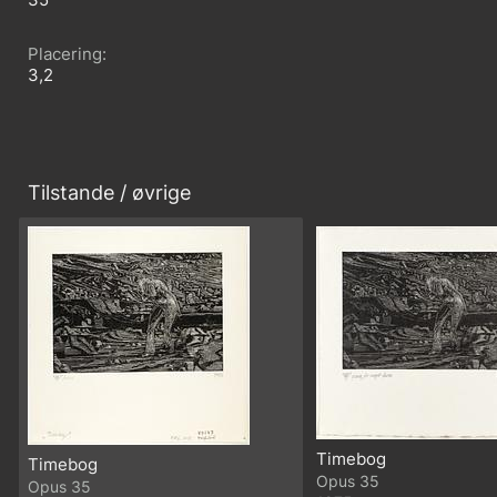
Placering
3,2
Tilstande / øvrige
Timebog
Timebog
35
35