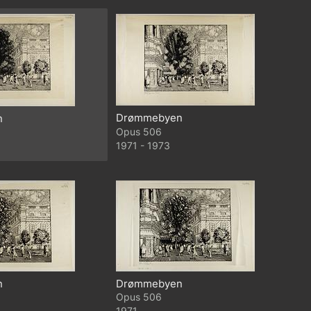
Drømmebyen
n
506
1971 - 1973
n
Drømmebyen
506
1971