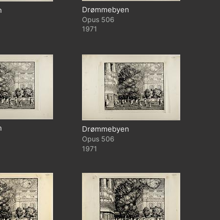
Drømmebyen
n
506
1971
n
Drømmebyen
506
1971