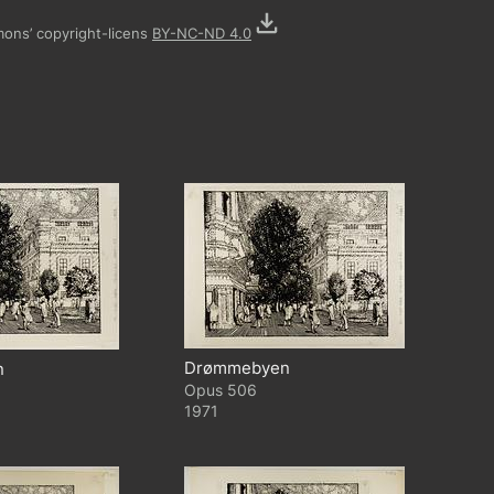
mons’ copyright-licens
BY-NC-ND 4.0
Drømmebyen
n
506
1971